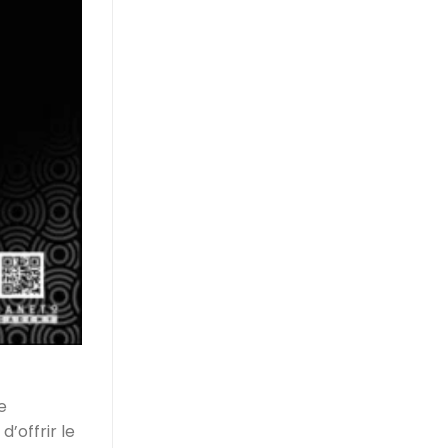
e
’offrir le