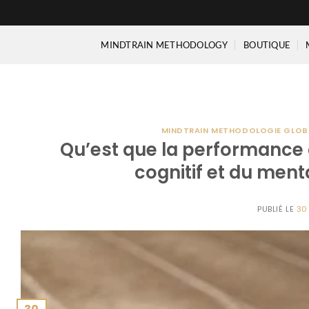
Passer
au
contenu
MINDTRAIN METHODOLOGY
BOUTIQUE
MINDTRAIN METHODOLOGIE GLOBA
Qu’est que la performance d
cognitif et du men
PUBLIÉ LE
30