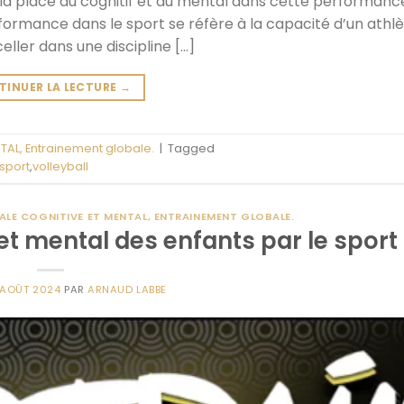
 la place du cognitif et du mental dans cette performanc
ormance dans le sport se réfère à la capacité d’un athlè
eller dans une discipline […]
TINUER LA LECTURE
→
AL, Entrainement globale.
|
Tagged
sport
,
volleyball
LE COGNITIVE ET MENTAL, ENTRAINEMENT GLOBALE.
t mental des enfants par le sport
 AOÛT 2024
PAR
ARNAUD LABBE