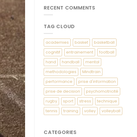
RECENT COMMENTS
TAG CLOUD
academies
basket
basketball
cognitif
entrainement
football
hand
handball
mental
methodologies
Mindtrain
performance
prise d'information
prise de decision
psychomotricité
rugby
sport
stress
technique
tennis
training
volley
volleyball
CATEGORIES