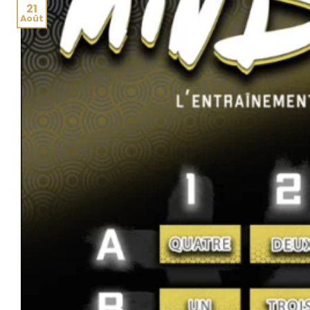
21
Août