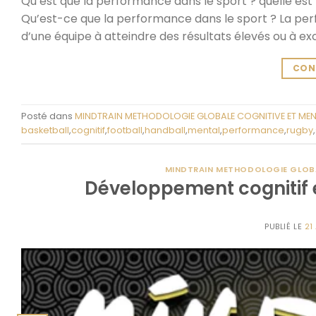
Qu’est que la performance dans le sport ? quelle est
Qu’est-ce que la performance dans le sport ? La perf
d’une équipe à atteindre des résultats élevés ou à exc
CON
Posté dans
MINDTRAIN METHODOLOGIE GLOBALE COGNITIVE ET MENT
basketball
,
cognitif
,
football
,
handball
,
mental
,
performance
,
rugby
,
MINDTRAIN METHODOLOGIE GLOBA
Développement cognitif e
PUBLIÉ LE
21