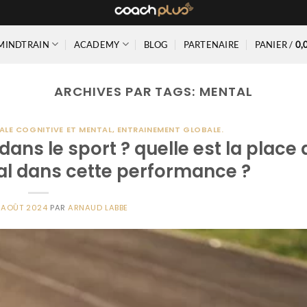
MINDTRAIN
ACADEMY
BLOG
PARTENAIRE
PANIER /
0,
ARCHIVES PAR TAGS:
MENTAL
LE COGNITIVE ET MENTAL, ENTRAINEMENT GLOBALE.
ans le sport ? quelle est la place 
tal dans cette performance ?
 AOÛT 2024
PAR
ARNAUD LABBE