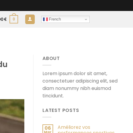
French
0
00
€
ABOUT
du
Lorem ipsum dolor sit amet,
consectetuer adipiscing elit, sed
diam nonummy nibh euismod
tincidunt.
LATEST POSTS
Améliorez vos
06
Mar
performances sportives