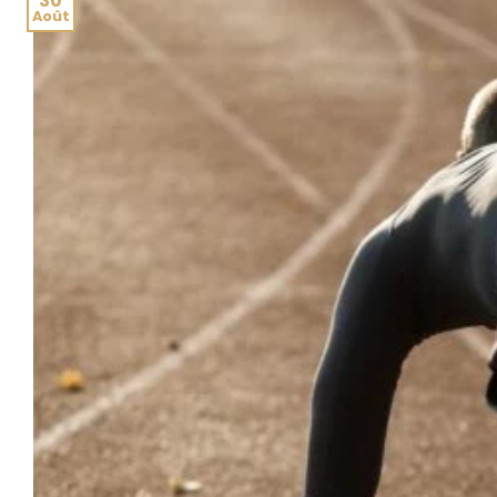
30
Août