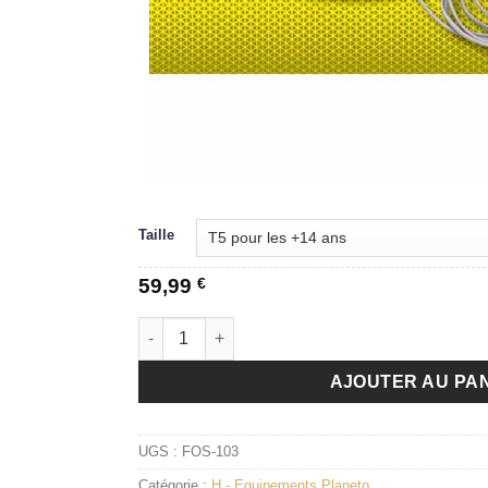
Taille
59,99
€
quantité de Mindtrain Football et Planeto ONE 
AJOUTER AU PA
UGS :
FOS-103
Catégorie :
H - Equipements Planeto