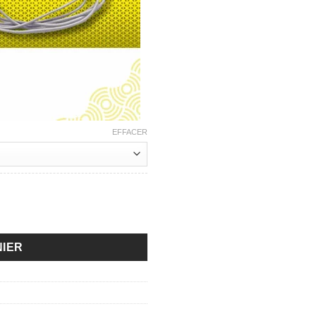
EFFACER
- Entrainement cognitif et mental au Football
NIER