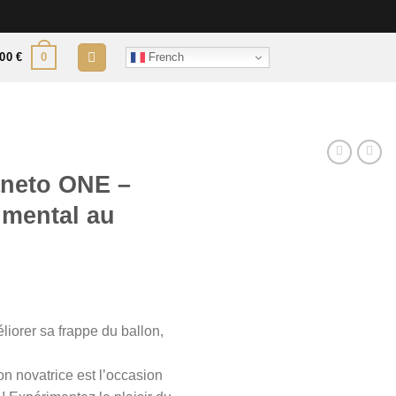
French
0
,00
€
laneto ONE –
 mental au
liorer sa frappe du ballon,
tion novatrice est l’occasion