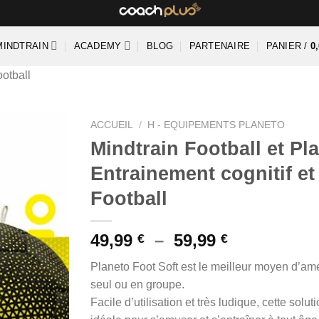
MINDTRAIN
ACADEMY
BLOG
PARTENAIRE
PANIER /
0
otball
ACCUEIL
/
H - EQUIPEMENTS PLANETO
Mindtrain Football et P
Entrainement cognitif et
Football
Plage
49,99
–
59,99
€
€
de
Planeto Foot Soft est le meilleur moyen d’amé
prix :
seul ou en groupe.
49,99 €
Facile d’utilisation et très ludique, cette solu
à