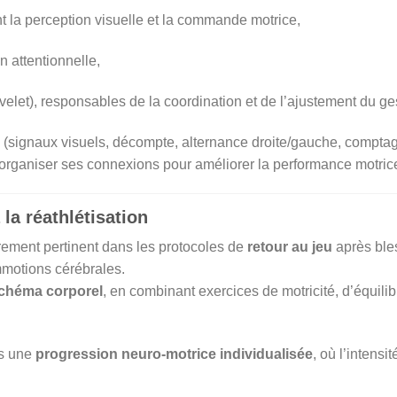
t la perception visuelle et la commande motrice,
n attentionnelle,
rvelet), responsables de la coordination et de l’ajustement du ge
 (signaux visuels, décompte, alternance droite/gauche, comptage
réorganiser ses connexions pour améliorer la performance motric
 la réathlétisation
èrement pertinent dans les protocoles de
retour au jeu
après bles
mmotions cérébrales.
schéma corporel
, en combinant exercices de motricité, d’équilibr
ns une
progression neuro-motrice individualisée
, où l’intensi