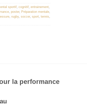
ntal sportif
,
cognitif
,
entrainement
,
rmance
,
poster
,
Préparation mentale
,
lessure
,
rugby
,
soccer
,
sport
,
tennis
,
pour la performance
eau