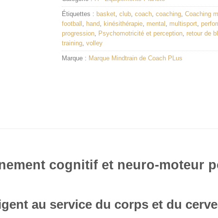
Étiquettes :
basket
,
club
,
coach
,
coaching
,
Coaching me
football
,
hand
,
kinésithérapie
,
mental
,
multisport
,
perfo
progression
,
Psychomotricité et perception
,
retour de b
training
,
volley
Marque :
Marque Mindtrain de Coach PLus
aînement cognitif et neuro-moteur 
ligent au service du corps et du cerv